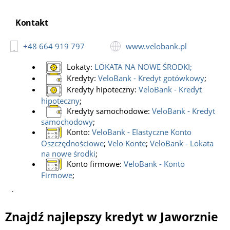
Kontakt
+48 664 919 797
www.velobank.pl
Lokaty:
LOKATA NA NOWE ŚRODKI
;
Kredyty:
VeloBank - Kredyt gotówkowy
;
Kredyty hipoteczny:
VeloBank - Kredyt
hipoteczny
;
Kredyty samochodowe:
VeloBank - Kredyt
samochodowy
;
Konto:
VeloBank - Elastyczne Konto
Oszczędnościowe
;
Velo Konte
;
VeloBank - Lokata
na nowe środki
;
Konto firmowe:
VeloBank - Konto
Firmowe
;
`
Znajdź najlepszy kredyt w Jaworznie