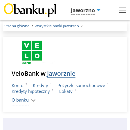
Jaworzno
Menu
Burger
Strona główna
Wszystkie banki Jaworzno
VeloBank w
Jaworznie
3
1
1
Konto
Kredyty
Pożyczki samochodowe
1
1
Kredyty hipoteczny
Lokaty
O banku