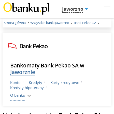
Jaworzno
Menu
Burger
Strona główna
Wszystkie banki Jaworzno
Bank Pekao SA
Bankomaty Bank Pekao SA w
Jaworznie
1
2
1
Konto
Kredyty
Karty kredytowe
1
Kredyty hipoteczny
O banku