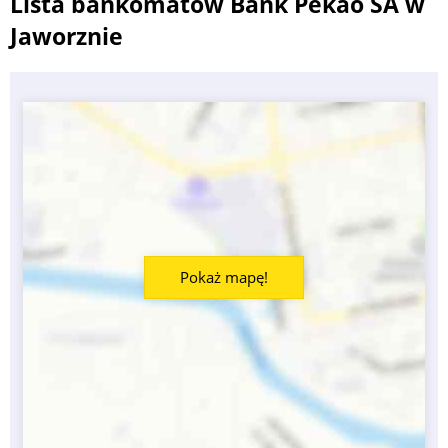
Lista bankomatów Bank Pekao SA w
Jaworznie
Pokaż mapę!