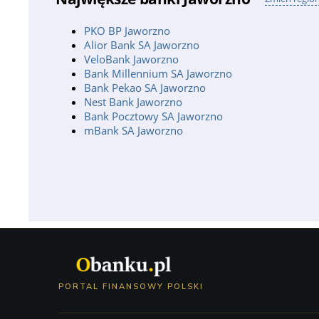
PKO BP Jaworzno
Alior Bank SA Jaworzno
VeloBank Jaworzno
Bank Millennium SA Jaworzno
Bank Pekao SA Jaworzno
Nest Bank Jaworzno
Bank Pocztowy SA Jaworzno
mBank SA Jaworzno
PORTAL FINANSOWY POLSKI