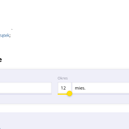
`
zątek
;
e
Okres
mies.
n