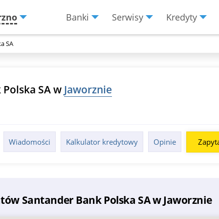
rzno
Banki
Serwisy
Kredyty
Menu
Burger
ka SA
 Polska SA w
Jaworznie
Wiadomości
Kalkulator kredytowy
Opinie
Zapyta
atów Santander Bank Polska SA w Jaworznie