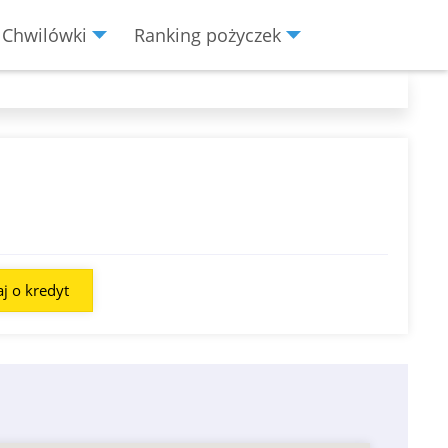
Chwilówki
Ranking pożyczek
j o kredyt