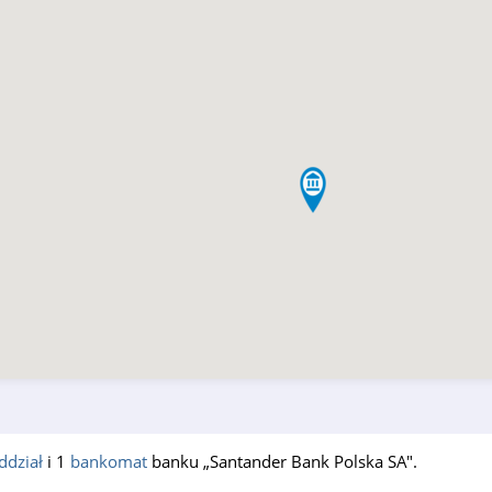
ddział
i 1
bankomat
banku „Santander Bank Polska SA".