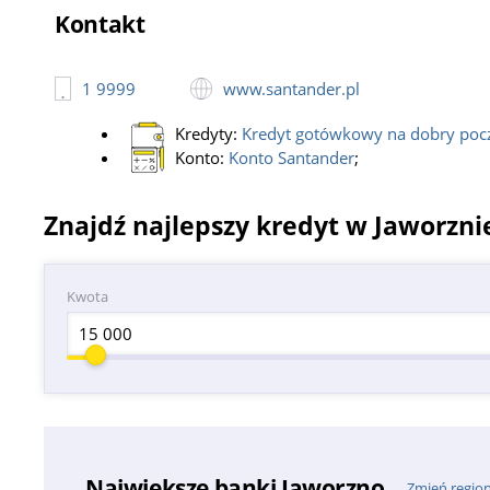
Kontakt
1 9999
www.santander.pl
Kredyty:
Kredyt gotówkowy na dobry poc
Konto:
Konto Santander
;
Znajdź najlepszy kredyt w Jaworzni
Kwota
Największe banki Jaworzno
Zmień regio